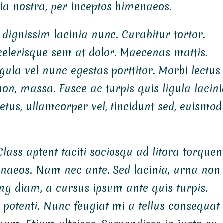
ia nostra, per inceptos himenaeos.
d dignissim lacinia nunc. Curabitur tortor.
celerisque sem at dolor. Maecenas mattis.
igula vel nunc egestas porttitor. Morbi lectus
s non, massa. Fusce ac turpis quis ligula lacin
tus, ullamcorper vel, tincidunt sed, euismod
lass aptent taciti sociosqu ad litora torquen
enaeos. Nam nec ante. Sed lacinia, urna non
ing diam, a cursus ipsum ante quis turpis.
se potenti. Nunc feugiat mi a tellus consequat