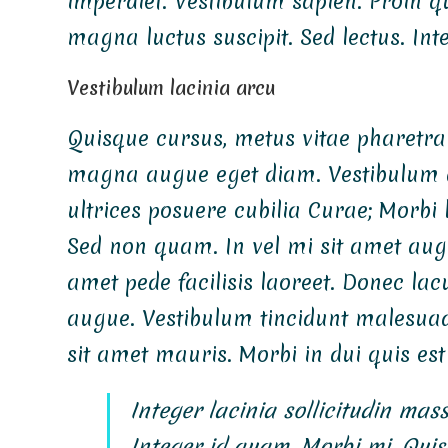
imperdiet. Vestibulum sapien. Proin q
magna luctus suscipit. Sed lectus. In
Vestibulum lacinia arcu
Quisque cursus, metus vitae pharetra
magna augue eget diam. Vestibulum an
ultrices posuere cubilia Curae; Morbi 
Sed non quam. In vel mi sit amet au
amet pede facilisis laoreet. Donec lacu
augue. Vestibulum tincidunt malesuada 
sit amet mauris. Morbi in dui quis est
Integer lacinia sollicitudin mass
Integer id quam. Morbi mi. Quisqu