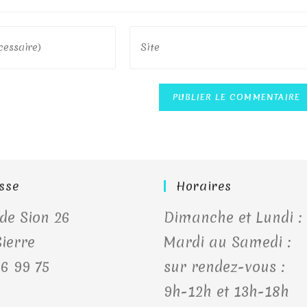
Saisir
l’URL
de
votre
site
(facultatif)
sse
Horaires
de Sion 26
Dimanche et Lundi :
ierre
Mardi au Samedi :
6 99 75
sur rendez-vous :
9h-12h et 13h-18h