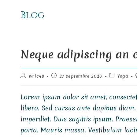
Blog
Neque adipiscing an 
Auteur/autrice
Publication
Post
wric48
27 septembre 2016
Yoga
de
publiée :
category:
la
publication :
Lorem ipsum dolor sit amet, consectetu
libero. Sed cursus ante dapibus diam.
imperdiet. Duis sagittis ipsum. Praes
porta. Mauris massa. Vestibulum lacini