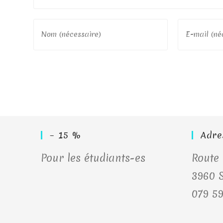
Enter
Enter
your
your
name
email
or
address
username
to
to
comment
comment
– 15 %
Adre
Pour les étudiants-es
Route 
3960 S
079 59