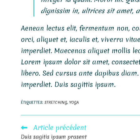
dignissim in, ultrices sit amet, 
Aenean lectus elit, fermentum non, con
orci, aliquet et, iaculis et, viverra vit
imperdiet. Maecenas aliquet mollis lec
Lorem ipsum dolor sit amet, consectetu
libero. Sed cursus ante dapibus diam.
imperdiet. Duis sagittis ipsum.
ÉTIQUETTES
:
STRETCHING
,
YOGA
Article précédent
Read
more
Duis sagitis ipsum prasent
articles