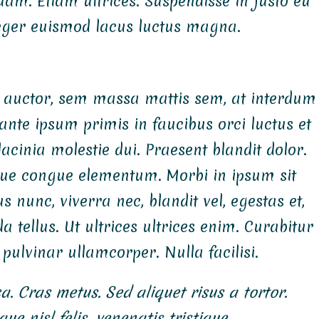
uam. Etiam ultrices. Suspendisse in justo eu
teger euismod lacus luctus magna.
 auctor, sem massa mattis sem, at interdum
te ipsum primis in faucibus orci luctus et
lacinia molestie dui. Praesent blandit dolor.
gue congue elementum. Morbi in ipsum sit
s nunc, viverra nec, blandit vel, egestas et,
tellus. Ut ultrices ultrices enim. Curabitur
 pulvinar ullamcorper. Nulla facilisi.
a. Cras metus. Sed aliquet risus a tortor.
e nisl felis, venenatis tristique,