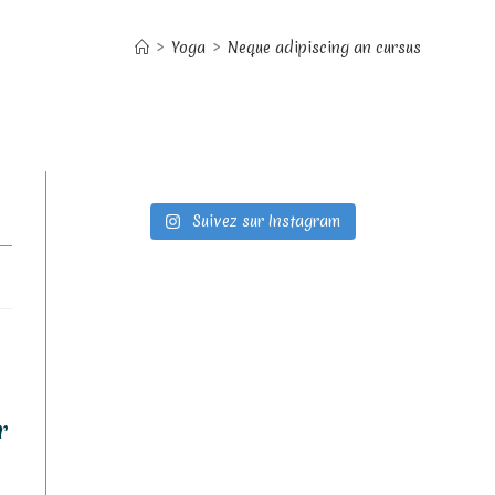
>
Yoga
>
Neque adipiscing an cursus
WEBSITE
Suivez sur Instagram
SEARCH
r