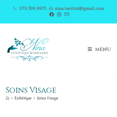
079 596 9975
nina.institut@gmail.com
MENU
Soins Visage
>
Esthétique
>
Soins Visage