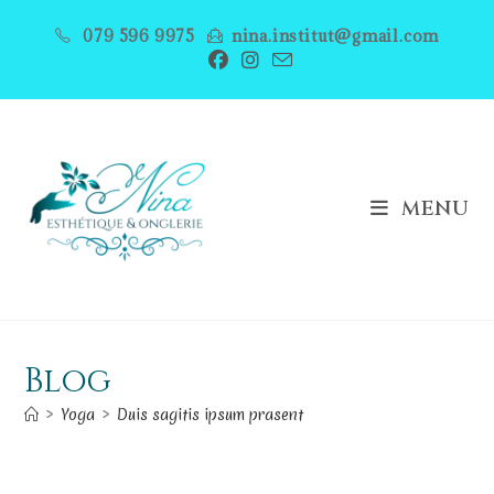
Skip
079 596 9975
nina.institut@gmail.com
to
content
MENU
Blog
>
Yoga
>
Duis sagitis ipsum prasent