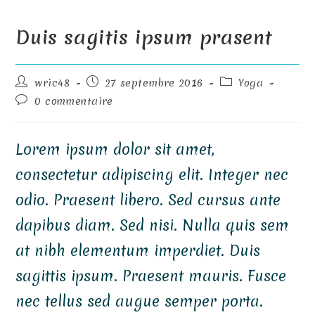
Duis sagitis ipsum prasent
Auteur/autrice
Publication
Post
wric48
27 septembre 2016
Yoga
de
publiée :
category:
Commentaires
0 commentaire
la
de
publication :
la
publication :
Lorem ipsum dolor sit amet,
consectetur adipiscing elit. Integer nec
odio. Praesent libero. Sed cursus ante
dapibus diam. Sed nisi. Nulla quis sem
at nibh elementum imperdiet. Duis
sagittis ipsum. Praesent mauris. Fusce
nec tellus sed augue semper porta.